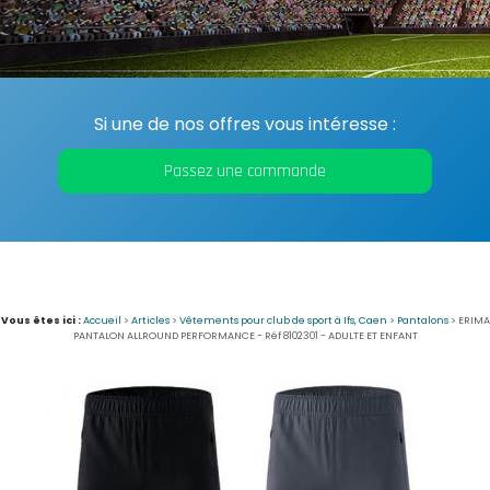
Si une de nos offres vous intéresse :
Passez une commande
Vous êtes ici :
Accueil
>
Articles
>
Vêtements pour club de sport à Ifs, Caen
>
Pantalons
>
ERIMA
PANTALON ALLROUND PERFORMANCE - Réf 8102301 - ADULTE ET ENFANT