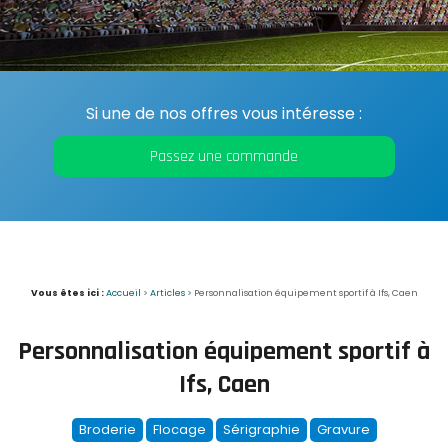
Si une de nos offres vous intéresse :
Passez une commande
Vous êtes ici :
Accueil
>
Articles
>
Personnalisation équipement sportif à Ifs, Caen
Personnalisation équipement sportif à
Ifs, Caen
Broderie
Flocage
Sérigraphie
Gravure