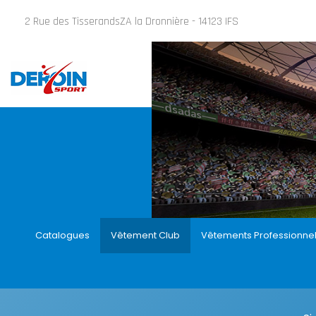
2 Rue des TisserandsZA la Dronnière - 14123 IFS
Catalogues
Vêtement Club
Vêtements Professionne