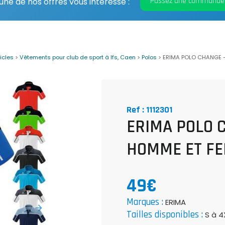
Passez une commande
 une de nos offres vous intéresse :
ticles
>
Vêtements pour club de sport à Ifs, Caen
>
Polos
>
ERIMA POLO CHANGE -
Ref : 1112301
ERIMA POLO CH
HOMME ET F
49€
Marques :
ERIMA
Tailles disponibles :
S à 4