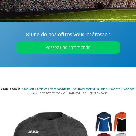
Si une de nos offres vous intéresse :
Passez une commande
Vous êtes ici :
Accueil
>
Articles
>
Vêtements pour club de sport à Ifs, Caen
>
Sweats
>
Sweat col
rond
>
JAKO SWEAT ICONIC - Réf 8824 - ADULTE ET ENFANT