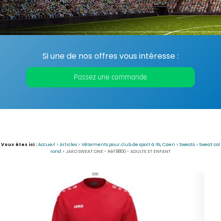
Si une de nos offres vous intéresse :
Passez une commande
Vous êtes ici :
Accueil
>
Articles
>
Vêtements pour club de sport à Ifs, Caen
>
Sweats
>
Sweat col
rond
>
JAKO SWEAT ONE - Réf 8800 - ADULTE ET ENFANT