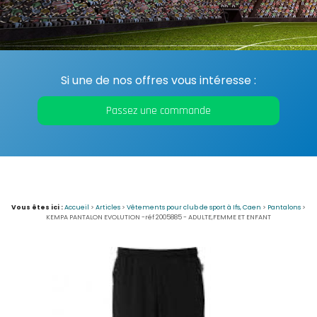
Si une de nos offres vous intéresse :
Passez une commande
Vous êtes ici :
Accueil
>
Articles
>
Vêtements pour club de sport à Ifs, Caen
>
Pantalons
>
KEMPA PANTALON EVOLUTION -réf 2005885 - ADULTE,FEMME ET ENFANT