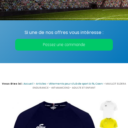
Si une de nos offres vous intéresse :
Passez une commande
Vous êtes ici :
Accueil
>
Articles
>
Vêtements pour club de sport à Ifs, Caen
>
MAILLOT ELDERA
ENDURANCE - réf MAMCEND - ADULTE ET ENFANT