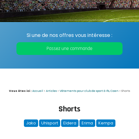
Si une de nos offres vous intéresse :
Passez une commande
Vous êtes ici :
Accueil
>
Articles
>
Vêtements pour club de sport à Ifs, Caen
>
Shorts
Shorts
Jako
Uhlsport
Eldera
Erima
Kempa