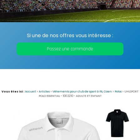
Si une de nos offres vous intéresse :
Passez une commande
Vous êtes ici :
Accueil
>
Articles
>
Vêtements pour club de sport à Ifs, Caen
>
Polos
>
UHLSPORT
POLO ESSENTIAL - 100 2210 - ADULTE ET ENFANT